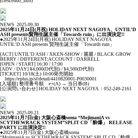
(crescendo_info)
NEWS
2025.09.30
2025年11月24日(月祝) HOLIDAY NEXT NAGOYA、UNTIL’D
ASH presents賢翔生誕主催「Towards ruin」に出演決定!!
●2025年11月24日(月祝) HOLIDAY NEXT NAGOYA
UNTIL’D ASH presents 賢翔生誕主催「Towards ruin」
[ACT] UNTIL’D ASH / XKEN-SHOW / 麗麗 / BLACK GROW
BERRY / DIFFERENT:ACCOUNT / DARRELL
[OPEN / START] 16:30 / 17:00
[ADV / DAY] ¥4,000(D代別) / ¥4,500(D代別)
[TICKET] 10/18(土) 10:00発売開始
https://eplus.jp/sf/detail/4410820001-P0030001
[入場順] 整理番号順 e+(A) → 当日券(B)
[公演問い合わせ] HOLIDAY NEXT NAGOYA：052-249-2161
NEWS
2025.09.21
2025年11月7日(金) 大阪心斎橋soma “MojimaniA vs
SCYTHEWRACK SYSTEM”SPLIT CD「酔爆」 RELEASE
PARTY に出演決定!!
●2025年11月7日(金) 大阪心斎橋soma
“MojimaniA vs SCYTHEWRACK SYSTEM” SPLIT CD「酔爆」