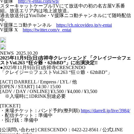
V援隊
http://v-entai.com/wp/
スターキャットケーブルTVにて放送中の初の名古屋V系番
組。放送エリア内は地上波放送。
過去放送分はYouTube・V援隊ニコ動チャンネルにて随時配信
中。
V援隊ニコ動チャンネル
https://ch.nicovideo.jp/v-entai
V援隊 X
https://twitter.com/v_entai
NEWS
2025.10.20
2025年11月9日(日)吉祥寺クレッシェンド 「クレイジー☆フェ
ストVol.263 “狂☆爺・62thBD”」に出演決定!!
●2025年11月9日(日)吉祥寺CRESCENDO
「クレイジー☆フェストVol.263 “狂☆爺・62thBD”」
[ACT] DARRELL / Empress / LYL / 他
[OPEN / START] 14:30 / 15:00
[ADV / DAY / ONLINE] ¥3,500 / ¥4,000 / ¥3,500
※入場時に1DRINK別途必要
[TICKET]
・来場チケット：バンド予約(整列順)
https://darrell.jp/live/3984/
・配信チケット：準備中
・投げ銭：準備中
[公演問い合わせ] CRESCENDO：0422-22-8561 / 公式LINE