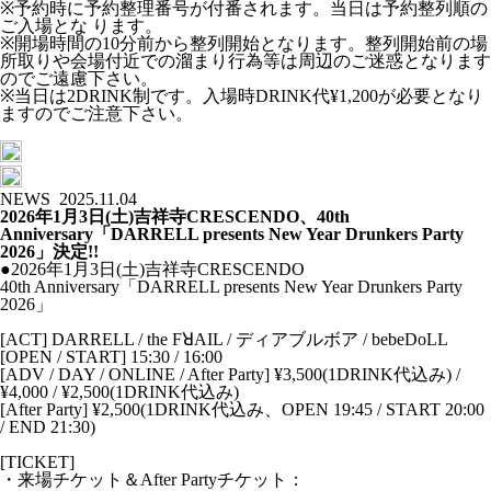
※予約時に予約整理番号が付番されます。当日は予約整列順の
ご入場とな ります。
※開場時間の10分前から整列開始となります。整列開始前の場
所取りや会場付近での溜まり行為等は周辺のご迷惑となります
のでご遠慮下さい。
※当日は2DRINK制です。入場時DRINK代¥1,200が必要となり
ますのでご注意下さい。
NEWS
2025.11.04
2026年1月3日(土)吉祥寺CRESCENDO、40th
Anniversary「DARRELL presents New Year Drunkers Party
2026」決定!!
●2026年1月3日(土)吉祥寺CRESCENDO
40th Anniversary「DARRELL presents New Year Drunkers Party
2026」
[ACT] DARRELL / the FꓤAIL / ディアブルボア / bebeDoLL
[OPEN / START] 15:30 / 16:00
[ADV / DAY / ONLINE / After Party] ¥3,500(1DRINK代込み) /
¥4,000 / ¥2,500(1DRINK代込み)
[After Party] ¥2,500(1DRINK代込み、OPEN 19:45 / START 20:00
/ END 21:30)
[TICKET]
・来場チケット＆After Partyチケット：