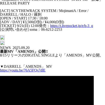
RELEASE PARTY
[ACT] SCYTHEWRACK SYSTEM / MojimaniA / Error /
DARRELL / HALO / 羅刹
[OPEN / START] 17:30 / 18:00
[ADV / DAY] ¥3,500(D別) / ¥4,000(D別)
[TICKET] 9/21(日) 12:00発売：
https://t.livepocket.jp/e/b-3_q
[公演問い合わせ] soma：06-6212-2253
NEWS
2025.09.20
最新MV「AMENDS」公開!!
8/15リリースのDIGITAL SINGLEより「AMENDS」MV公開。
▼DARRELL「AMENDS」 MV
https://youtu.be/76A5FQs7dlE