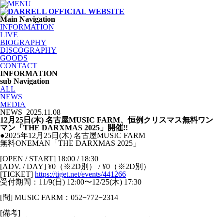
Main Navigation
INFORMATION
LIVE
BIOGRAPHY
DISCOGRAPHY
GOODS
CONTACT
INFORMATION
sub Navigation
ALL
NEWS
MEDIA
NEWS
2025.11.08
12月25日(木) 名古屋MUSIC FARM、恒例クリスマス無料ワン
マン「THE DARXMAS 2025」開催!!
●2025年12月25日(木) 名古屋MUSIC FARM
無料ONEMAN「THE DARXMAS 2025」
[OPEN / START] 18:00 / 18:30
[ADV. / DAY] ¥0（※2D別） / ¥0（※2D別）
[TICKET]
https://tiget.net/events/441266
受付期間：11/9(日) 12:00〜12/25(木) 17:30
[問] MUSIC FARM：052−772−2314
[備考]