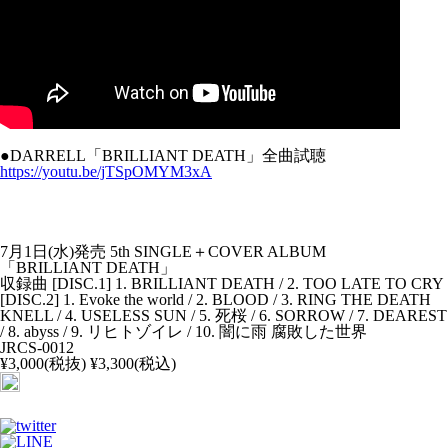
●DARRELL「BRILLIANT DEATH」全曲試聴
https://youtu.be/jTSpOMYM3xA
7月1日(水)発売 5th SINGLE＋COVER ALBUM
「BRILLIANT DEATH」
収録曲 [DISC.1] 1. BRILLIANT DEATH / 2. TOO LATE TO CRY
[DISC.2] 1. Evoke the world / 2. BLOOD / 3. RING THE DEATH
KNELL / 4. USELESS SUN / 5. 死桜 / 6. SORROW / 7. DEAREST
/ 8. abyss / 9. リヒトゾイレ / 10. 闇に雨 腐敗した世界
JRCS-0012
¥3,000(税抜) ¥3,300(税込)