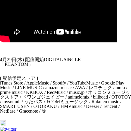
4月29日(木) 配信開始DIGITAL SINGLE
「PHANTOM」
[ 配信予定ストア ]
iTunes Store / AppleMusic / Spotify / YouTubeMusic / Google Play
Music / LINE MUSIC / amazon music / AWA / レコチョク / mora /
prime music / KKBOX / RecMusic / music.jp / オリコンミュージッ
クストア / ドワンゴジェイピー / animelomix / billboad / OTOTOY
/ mysound. / うたパス / J:COMミュージック / Rakuten music /
SMART USEN / OTORAKU / HMVmusic / Deezer / Tencent /
NetEase / Gracenote / 等