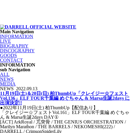
Main Navigation
INFORMATION
LIVE
BIOGRAPHY
DISCOGRAPHY
GOODS
CONTACT
INFORMATION
sub Navigation
ALL
NEWS
MEDIA
NEWS
2022.09.13
11月19日(土)＆20日(日) 柏ThumbUp「クレイジー☆フェスト
Vol.136」ELF TOUR千葉編 めぐちゃん & Marsa生誕2days に
出演決定!!
●2022年11月19日(土) 柏ThumbUp【配信あり】
「クレイジー☆フェストVol.161」ELF TOUR千葉編 めぐちゃ
ん & Marsa生誕2days DAY①
[ACT] ArkRoyal / 兀突骨 / THE GENIUS ORCHESTRATION /
Marilyn Marathon / THE BARRELS / NEKOMESHI(222) /
DARRELL / CrimsonSpiderLily