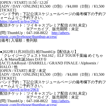
[OPEN / START] 11:50 / 12:20
[ADV / DAY / ONLINE] ¥3,500（D別） / ¥4,000（D別）/ ¥3,500
[TICKET]
バンド予約：下記公演スケジュールページの備考欄下の予約フ
ォームよりご予約下さい。
https://darrell.jp/live/2962/
配信チケット：ツイキャスプレミア配信 (URL未定)
※アーカイブ、販売期間：未定
[問] ThumbUp：047-168-8822
http://athers-
music.com/livehouse/thumbup-access/
[備考] 入場順：整列順
●2022年11月20日(日) 柏ThumbUp【配信あり】
「クレイジー☆フェストVol.162」ELF TOUR千葉編 めぐちゃ
ん & Marsa生誕2days DAY①
[ACT] ArkRoyal / DARRELL / GRAND FINALE / Alphoenix /
HALO / 他
[OPEN / START] 未定 / 未定
[ADV / DAY / ONLINE] ¥3,500（D別） / ¥4,000（D別）/ ¥3,500
[TICKET]
バンド予約：下記公演スケジュールページの備考欄下の予約フ
ォームよりご予約下さい。
https://darrell.jp/live/2963/
配信チケット：ツイキャスプレミア配信 (URL未定)
※アーカイブ、販売期間：未定
[問] ThumbUp：047-168-8822
http://athers-
music.com/livehouse/thumbup-access/