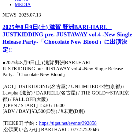
MEDIA
NEWS
2025.07.13
2025年8月9日(土) 滋賀 野洲BARI-HARI、
JUSTKIDDING pre. JUSTAWAY vol.4 -New Single
Release Party-「Chocolate New Blood」に出演決
定!!
●2025年8月9日(土) 滋賀 野洲BARI-HARI
JUSTKIDDING pre. JUSTAWAY vol.4 -New Single Release
Party-「Chocolate New Blood」
[ACT] JUSTKIDDING(名古屋) / UNLIMITED××性(京都) /
Lawpha.(滋賀) / DARRELL(名古屋) / THE GOLD☆STAR(京
都) / FALL OFF(大阪)
[OPEN / START] 15:30 / 16:00
[ADV / DAY] ¥3,500(D別) / ¥未定(D別)
[TICKET] 予約：
https://tiget.net/events/392858
[公演問い合わせ] BARI HARI：077-575-9046