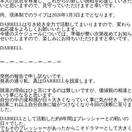
本人の意思を尊重し、これからの新しい挑戦を応援していきた
いと思いますので、見守っていただけますと幸いです。
尚、現体制でのライブは2026年1月3日までとなります。
DARRELLは引き続き全力で活動してまいりますので、変わら
ぬ応援をよろしくお願いいたします。
今後のスケジュールについては、準備が整い次第改めてお知ら
せいたしますので、楽しみにお待ちいただけますと幸いです。
DARRELL
ー – ー – ー – ー – ー – ー – ー
突然の報告で申し訳ないです。
発表の通り私、真はDARRELLを脱退します。
脱退の理由はひと言にするのは難しいですが、価値観の相違と
いう事になると思います。
自分の中の違和感が日々大きくなっていく事に気が付き、その
結果これ以上自分自身に嘘がつけなくなり今回の決断に至りま
した。
DARRELLとして活動した約8年間はプレッシャーとの戦いの
日々でした。
でもそのプレッシャーがあったからこそドラマーとして大きく