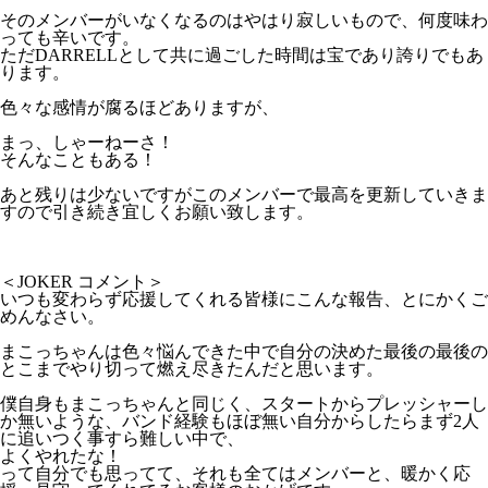
そのメンバーがいなくなるのはやはり寂しいもので、何度味わ
っても辛いです。
ただDARRELLとして共に過ごした時間は宝であり誇りでもあ
ります。
色々な感情が腐るほどありますが、
まっ、しゃーねーさ！
そんなこともある！
あと残りは少ないですがこのメンバーで最高を更新していきま
すので引き続き宜しくお願い致します。
＜JOKER コメント＞
いつも変わらず応援してくれる皆様にこんな報告、とにかくご
めんなさい。
まこっちゃんは色々悩んできた中で自分の決めた最後の最後の
とこまでやり切って燃え尽きたんだと思います。
僕自身もまこっちゃんと同じく、スタートからプレッシャーし
か無いような、バンド経験もほぼ無い自分からしたらまず2人
に追いつく事すら難しい中で、
よくやれたな！
って自分でも思ってて、それも全てはメンバーと、暖かく応