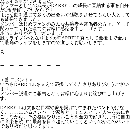
成長する事ができました。
ドラマーとしての成長がDARRELLの成長に直結する事を自分
が1番理解してたからです。
また活動を通じて多くの出会いや経験をさせてもらい人として
も成長できました。
メンバーはじめファンのみんな共演者や関係者の方々、そして
関わってくれた全ての皆様に感謝を申し上げます。
本当にありがとうございました。
残りライブ2本となりますがDARRELL真として最後まで全力
で最高のライブをしますので宜しくお願いします。
真
ー – ー – ー – ー – ー – ー – ー
＜藍 コメント＞
いつもDARRELLを支えて応援してくださりありがとうござい
ます。
メンバー脱退のご報告となり皆様に心よりお詫び申し上げま
す。
DARRELLは大きな目標や夢を掲げて生まれたバンドではな
く、ここにいるメンバーで家族として友人として人生を共に過
ごしながら、その都度やりたいことを全力で好きなように自由
に音楽を続けて最高を日々超えていこうというのがこのバンド
であり核だと思ってます。