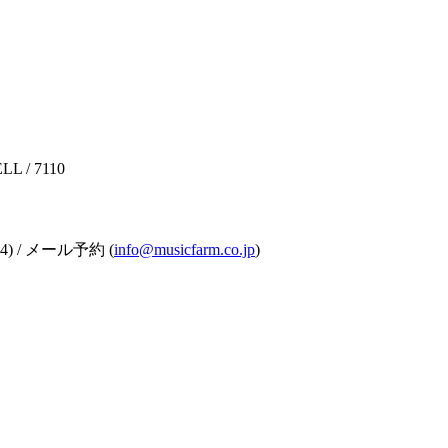
L / 7110
4) / メール予約 (
info@musicfarm.co.jp
)